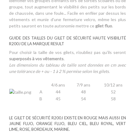
identifier vos groupes d'enfants lors de sorties scolaires ou de
groupe, tout augmentant le visibilité des petits sur les bords
de chaussée, dans une foule... Facile en enfiler par dessus les
vêtements et munie d'une fermeture velcro, même les plus
petits sauront en toute autonomie mettre ce
gilet fluo
.
GUIDE DES TAILLES DU GILET DE SÉCURITÉ HAUTE VISIBILITÉ
R200J DE LA MARQUE RESULT
Pour choisir la taille de vos gilets, n'oubliez pas qu'ils seront
superposés à vos vêtements
.
Les dimensions du tableau de taille sont données en cm avec
une tolérance de + ou - 1 à 2 % permise selon les gilets.
4/6 ans
7/9 ans
10/12 ans
A
44
48
52
B
45
54
58
LE GILET DE SÉCURITÉ R200J EXISTE EN ROUGE MAIS AUSSI EN
JAUNE FLUO, ORANGE FLUO, BLEU CIEL, BLEU ROYAL, VERT
LIME, ROSE, BORDEAUX, MARINE.