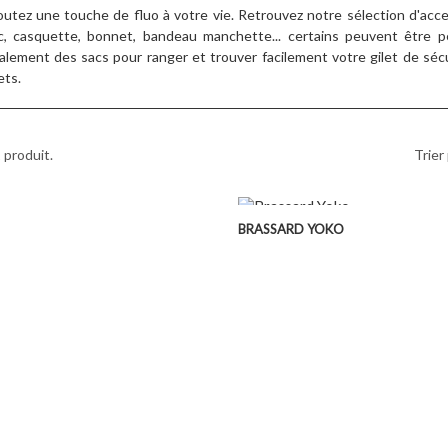
outez une touche de fluo à votre vie. Retrouvez notre sélection d'acc
c, casquette, bonnet, bandeau manchette... certains peuvent être 
alement des sacs pour ranger et trouver facilement votre gilet de sécu
ets.
1 produit.
Trier 
APERÇU RAPIDE
BRASSARD YOKO