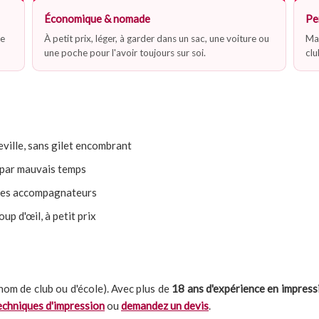
Économique & nomade
Pe
te
À petit prix, léger, à garder dans un sac, une voiture ou
Mar
une poche pour l'avoir toujours sur soi.
clu
heville, sans gilet encombrant
u par mauvais temps
 les accompagnateurs
oup d'œil, à petit prix
nom de club ou d'école). Avec plus de
18 ans d'expérience en impressi
echniques d'impression
ou
demandez un devis
.