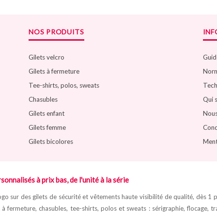
NOS PRODUITS
IN
Gilets velcro
Guide
Gilets à fermeture
Norm
Tee-shirts, polos, sweats
Tech
Chasubles
Qui 
Gilets enfant
Nous
Gilets femme
Cond
Gilets bicolores
Ment
sonnalisés à prix bas, de l'unité à la série
go sur des gilets de sécurité et vêtements haute visibilité de qualité, dès 1 
ts à fermeture, chasubles, tee-shirts, polos et sweats : sérigraphie, flocage, 