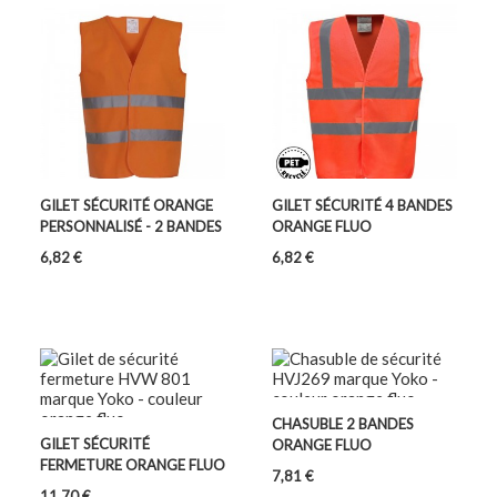
GILET SÉCURITÉ ORANGE
GILET SÉCURITÉ 4 BANDES
PERSONNALISÉ - 2 BANDES
ORANGE FLUO
Prix
Prix
6,82 €
6,82 €
CHASUBLE 2 BANDES
GILET SÉCURITÉ
ORANGE FLUO
FERMETURE ORANGE FLUO
Prix
7,81 €
Prix
11,70 €