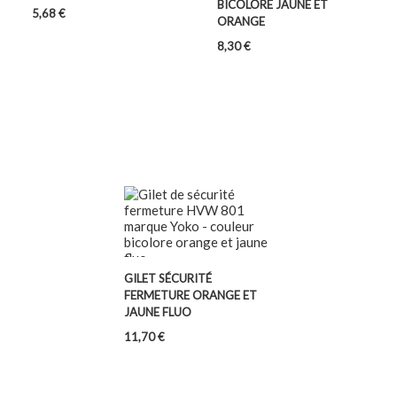
BICOLORE JAUNE ET
Prix
5,68 €
ORANGE
Prix
8,30 €
GILET SÉCURITÉ
FERMETURE ORANGE ET
JAUNE FLUO
Prix
11,70 €