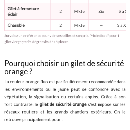
Gilet à fermeture
2
Mixte
Zip
S à 5X
éclair
Chasuble
2
Mixte
—
S à XX
Survolez une référence pour voir ses tailles et son prix. Prix indicatif pour 1
gilet vierge ; tarifs dégressifs dès 5 pièces.
Pourquoi choisir un gilet de sécurité
orange ?
La couleur orange fluo est particulièrement recommandée dans
les environnements où le jaune peut se confondre avec la
végétation, la signalisation ou certains engins. Grâce à son
fort contraste, le
gilet de sécurité orange
s'est imposé sur les
réseaux routiers et les grands chantiers extérieurs. On le
retrouve principalement pour :