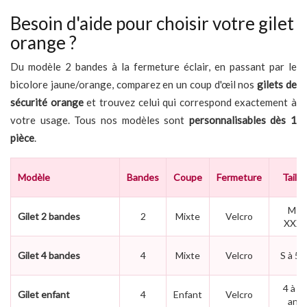
Besoin d'aide pour choisir votre gilet
orange ?
Du modèle 2 bandes à la fermeture éclair, en passant par le
bicolore jaune/orange, comparez en un coup d'œil nos
gilets de
sécurité orange
et trouvez celui qui correspond exactement à
votre usage. Tous nos modèles sont
personnalisables dès 1
pièce
.
Modèle
Bandes
Coupe
Fermeture
Taille
M à
Gilet 2 bandes
2
Mixte
Velcro
XXXL
Gilet 4 bandes
4
Mixte
Velcro
S à 5X
4 à 1
Gilet enfant
4
Enfant
Velcro
ans