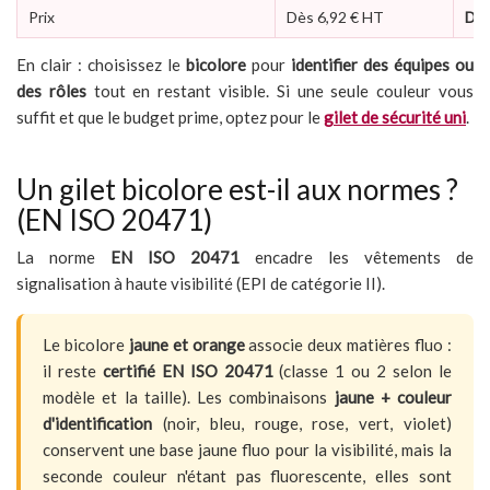
Prix
Dès 6,92 € HT
Dès
En clair : choisissez le
bicolore
pour
identifier des équipes ou
des rôles
tout en restant visible. Si une seule couleur vous
suffit et que le budget prime, optez pour le
gilet de sécurité uni
.
Un gilet bicolore est-il aux normes ?
(EN ISO 20471)
La norme
EN ISO 20471
encadre les vêtements de
signalisation à haute visibilité (EPI de catégorie II).
Le bicolore
jaune et orange
associe deux matières fluo :
il reste
certifié EN ISO 20471
(classe 1 ou 2 selon le
modèle et la taille). Les combinaisons
jaune + couleur
d'identification
(noir, bleu, rouge, rose, vert, violet)
conservent une base jaune fluo pour la visibilité, mais la
seconde couleur n'étant pas fluorescente, elles sont