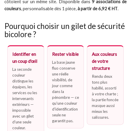
côtoient sur un même site. Disponible dans
9 associations de
couleurs
, personnalisable dès 1 pièce,
à partir de 6,92 € HT
.
Pourquoi choisir un gilet de sécurité
bicolore ?
Identifier en
Rester visible
Aux couleurs
un coup d'œil
de votre
La base jaune
structure
fluo conserve
La seconde
une réelle
couleur
Rendu deux
visibilité, de
distingue les
tons plus
jour comme
équipes, les
habillé, assorti
dans la
services ou les
à votre charte ;
pénombre — ce
intervenants
la partie foncée
qu'une couleur
extérieurs —
masque aussi
d'identification
impossible
mieux les
seule ne
avec un gilet
salissures.
garantit pas.
d'une seule
couleur.