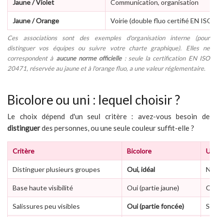
Jaune / Violet
Communication, organisation
Jaune / Orange
Voirie (double fluo certifié EN ISO
Ces associations sont des exemples d'organisation interne (pour
distinguer vos équipes ou suivre votre charte graphique). Elles ne
correspondent à
aucune norme officielle
: seule la certification EN ISO
20471, réservée au jaune et à l'orange fluo, a une valeur réglementaire.
Bicolore ou uni : lequel choisir ?
Le choix dépend d'un seul critère : avez-vous besoin de
distinguer
des personnes, ou une seule couleur suffit-elle ?
Critère
Bicolore
Uni
Distinguer plusieurs groupes
Oui, idéal
No
Base haute visibilité
Oui (partie jaune)
Oui
Salissures peu visibles
Oui (partie foncée)
Sel