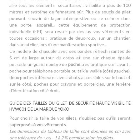
allie tout les éléments sécuritaires : visibilité à plus de 100
mètres et système de fermeture sûr. Plus de soucis de gilet
pouvant s'ouvrir de façon intempestive ou se coincer dans
une porte, appareil... cette équipement de protection
individuelle (EPI) sera rester par dessus vos vêtements en
toutes occasions : pratique de deux-roux, sur un chantier,
dans un atelier, lors d'une manifestation sportive...
Ce modèle de chasuble avec ses bandes réfléchissantes de
5 cm de large autour du corps et une sur chaque épaule
possède un grand nombre de
poche
très pratique sur l'avant :
poche pour téléphone portable ou talkie-walkie (côté gauche),
deux poches inférieures avec rabats accessibles sur le haut et
sur le côté, poches pour crayons et porte-clés, une fenêtre
d'identification côté droit.
GUIDE DES TAILLES DU GILET DE SÉCURITÉ HAUTE VISIBILITÉ
HVW801 DE LA MARQUE YOKO
Pour choisir la taille de vos gilets, n'oubliez pas qu'ils seront
superposés à vos vêtements
.
Les dimensions du tableau de taille sont données en cm avec
une tolérance de + ou - 1 à 2 % permise selon les gilets.