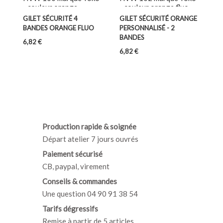
GILET SÉCURITÉ 4
GILET SÉCURITÉ ORANGE
BANDES ORANGE FLUO
PERSONNALISÉ - 2
BANDES
Prix
6,82 €
Prix
6,82 €
Production rapide & soignée
Départ atelier 7 jours ouvrés
Paiement sécurisé
CB, paypal, virement
Conseils & commandes
Une question 04 90 91 38 54
Tarifs dégressifs
Remise à partir de 5 articles