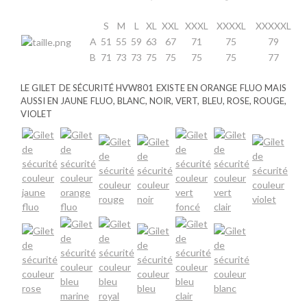
S
M
L
XL
XXL
XXXL
XXXXL
XXXXXL
A
51
55
59
63
67
71
75
79
B
71
73
73
75
75
75
75
77
LE GILET DE SÉCURITÉ HVW801 EXISTE EN ORANGE FLUO MAIS
AUSSI EN JAUNE FLUO, BLANC, NOIR, VERT, BLEU, ROSE, ROUGE,
VIOLET