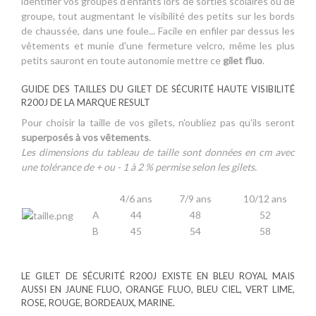
identifier vos groupes d'enfants lors de sorties scolaires ou de
groupe, tout augmentant le visibilité des petits sur les bords
de chaussée, dans une foule... Facile en enfiler par dessus les
vêtements et munie d'une fermeture velcro, même les plus
petits sauront en toute autonomie mettre ce
gilet fluo
.
GUIDE DES TAILLES DU GILET DE SÉCURITÉ HAUTE VISIBILITÉ
R200J DE LA MARQUE RESULT
Pour choisir la taille de vos gilets, n'oubliez pas qu'ils seront
superposés à vos vêtements
.
Les dimensions du tableau de taille sont données en cm avec
une tolérance de + ou - 1 à 2 % permise selon les gilets.
4/6 ans
7/9 ans
10/12 ans
A
44
48
52
B
45
54
58
LE GILET DE SÉCURITÉ R200J EXISTE EN BLEU ROYAL MAIS
AUSSI EN JAUNE FLUO, ORANGE FLUO, BLEU CIEL, VERT LIME,
ROSE, ROUGE, BORDEAUX, MARINE.