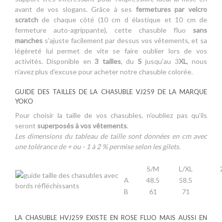
avant de vos slogans. Grâce à ses
fermetures par velcro
scratch
de chaque côté (10 cm d élastique et 10 cm de
fermeture auto-agrippante)
, cette chasuble fluo
sans
manches
s'ajuste facilement par dessus vos vêtements, et sa
légèreté lui permet de vite se faire oublier lors de vos
activités. Disponible en
3 tailles
, du
S
jusqu'au 3
XL
, nous
n'avez plus d'excuse pour acheter notre chasuble colorée.
GUIDE DES TAILLES DE LA CHASUBLE VJ259 DE LA MARQUE
YOKO
Pour choisir la taille de vos chasubles, n'oubliez pas qu'ils
seront
superposés à vos vêtements
.
Les dimensions du tableau de taille sont données en cm avec
une tolérance de + ou - 1 à 2 % permise selon les gilets.
S/M
L/XL
A
48.5
58.5
B
61
71
LA CHASUBLE HVJ259 EXISTE EN ROSE FLUO MAIS AUSSI EN