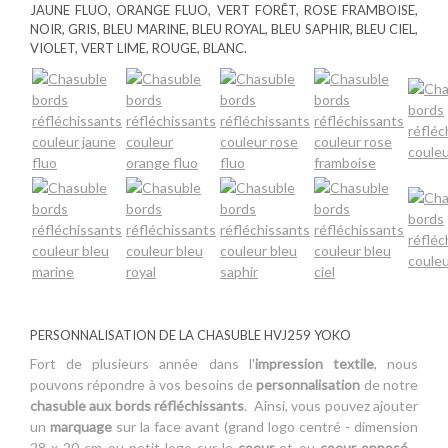
JAUNE FLUO, ORANGE FLUO, VERT FORÊT, ROSE FRAMBOISE,
NOIR, GRIS, BLEU MARINE, BLEU ROYAL, BLEU SAPHIR, BLEU CIEL,
VIOLET, VERT LIME, ROUGE, BLANC.
PERSONNALISATION DE LA CHASUBLE HVJ259 YOKO
Fort de plusieurs année dans l'
impression textile
, nous
pouvons répondre à vos besoins de
personnalisation
de notre
chasuble aux bords réfléchissants
. Ainsi, vous pouvez ajouter
un
marquage
sur la face avant (grand logo centré - dimension
28 x 20 cm ou petit logo sur le
coeur
et ou
coeur opposé
-