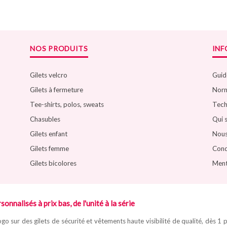
NOS PRODUITS
IN
Gilets velcro
Guide
Gilets à fermeture
Norm
Tee-shirts, polos, sweats
Tech
Chasubles
Qui 
Gilets enfant
Nous
Gilets femme
Cond
Gilets bicolores
Ment
sonnalisés à prix bas, de l'unité à la série
go sur des gilets de sécurité et vêtements haute visibilité de qualité, dès 1 