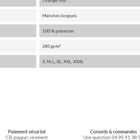
Orange fluo
Manches longues
100 % polyester
280 gr/m²
S, M, L, XL, XXL, XXXL
Paiement sécurisé
Conseils & commandes
CB, paypal, virement
Une question 04 90 91 38 