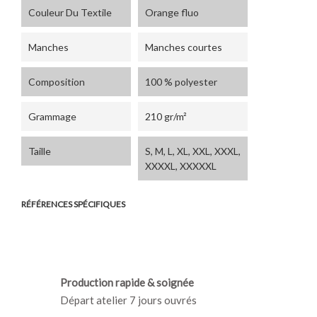
Couleur Du Textile
Orange fluo
Manches
Manches courtes
Composition
100 % polyester
Grammage
210 gr/m²
Taille
S, M, L, XL, XXL, XXXL,
XXXXL, XXXXXL
RÉFÉRENCES SPÉCIFIQUES
Production rapide & soignée
Départ atelier 7 jours ouvrés